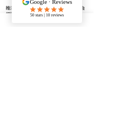
推测其他城市在制定职位清单时应该也会
根据当地的发展需求做出适当调整。
苏圣玛丽执行计划细
节
SSM对申请人采用打分邀请制，高于70分
就有资格申请，而且分高的申请人会被优
先邀请。
申请人需要先提交简单的意向和offer，然
后会收到具体指示提供相应材料。
对提供offer的雇主，要求在社区内连续运
营三年以上，雇佣至少三名加拿大公民或
者PR。且需要雇主证明曾经努力尝试招聘