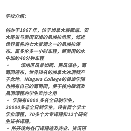
学校介绍：
创办于1967 年，位于加拿大最南端、安
大略省与美国交境的尼加拉地区，邻近
世界着名的七大景观之一的尼加拉瀑
布。离多伦多一小时车程，距美国的水
牛城约40分钟车程
·         该地区风景如画、民风淳朴，葡
萄园遍布，世界知名的加拿大冰酒就产
于此地。Niagara College的餐旅学院
也拥有自己的葡萄园，便于校内酿酒及
品酒课程的学生实作之用
·  学院有6000 多名全日制学生， 
20000多非全日制学生。设有两个学士
学位课程，70多个大专课程和12个研究
生证书课程。
· 所开设的各门课程遍及商业、资讯研