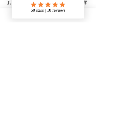
在准备申请材料时，确保所有文件
都是最新的，清晰扫描。
资金证明很重要，必须清楚显示你
有足够资金足够你在魁省的学习和
生活。
签字需要与护照一致，中文签字。
最新文章
查看全部