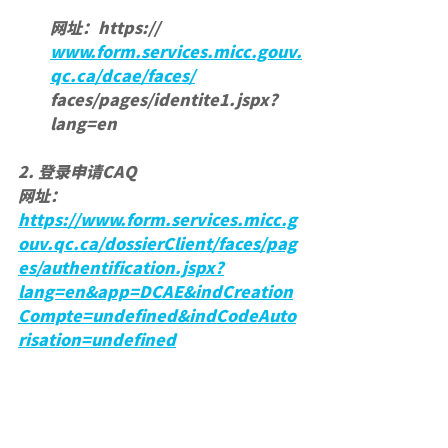
网址：https://
www.form.services.micc.gouv.
qc.ca/dcae/faces/
faces/pages/identite1.jspx?
lang=en
2. 登录申请CAQ
网址：  
https://www.form.services.micc.g
ouv.qc.ca/dossierClient/faces/pag
es/authentification.jspx?
lang=en&app=DCAE&indCreation
Compte=undefined&indCodeAuto
risation=undefined