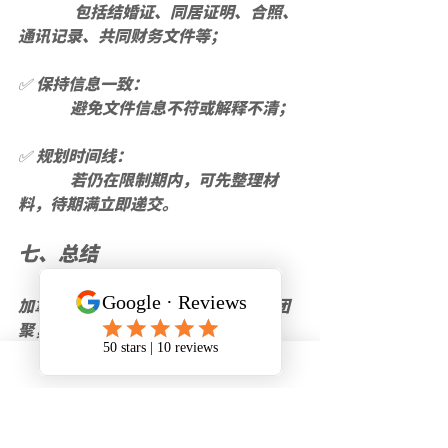
              包括结婚证、同居证明、合照、
通讯记录、共同财务文件等；
✅ 
保持信息一致
：
             避免文件信息不符或解释不清；
✅ 
规划时间线
：
             若仍在限制期内，可先整理材
料，待期满立即递交。
七、总结
加拿大配偶担保项目让无数家庭实现团
聚，但政策细节也日益完善。
“
五年内不得重复担保
”不仅是制度规
定，更是对移民体系诚信的守护。
若你正计划为配偶递交担保申请，