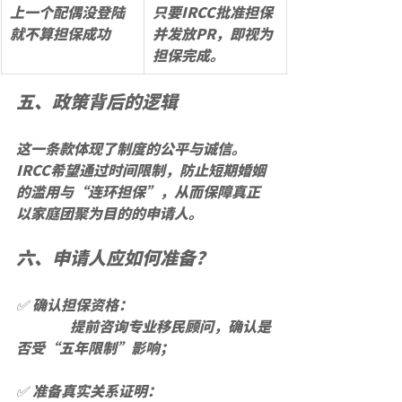
上一个配偶没登陆
只要IRCC批准担保
就不算担保成功
并发放PR，即视为
担保完成。
五、政策背后的逻辑
这一条款体现了
制度的公平与诚信
。
IRCC希望通过时间限制，防止短期婚姻
的滥用与“连环担保”，从而保障真正
以家庭团聚为目的的申请人。
六、申请人应如何准备？
✅ 
确认担保资格
：
               提前咨询专业移民顾问，确认是
否受“五年限制”影响；
✅ 
准备真实关系证明
：