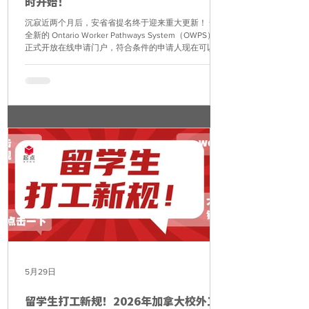
时开始！
沉寂近两个月后，安省省提名终于迎来重大更新！ 安省
全新的 Ontario Worker Pathways System（OWPS） 已
正式开放在线申请门户，符合条件的申请人现在可以创
建账户并提交 EOI（Expression of Interest，意向表
达），正式进入候选池，等待安省发出邀请（ITA）。
📌 新系统有哪些重要变化？ 1. 先提交EOI，再等待邀请
EOI有效期为12个月； 12个月内未收到邀请，需重新注
册新的EOI。 2. 收到ITA后，仅有17天递交完整申请 新
版系统申请时间大幅缩短，建议提前准备语言成绩、学
历、工作及资金等材料，避免错过申请期限。 3. Job
Offer类别新增雇主要求 除了申请人外，雇主也必须在
收到邀请后的14天内完成职位审批（Employment
Position Approval），否则申请人将无法继续递交省提
名申请。 4. 获省提名后可申请工签 Job Offer类别获批
后，将获得Provincial Support Letter（省政府支持
信），可用于申请工作许可，在等待永久居民审批期间
5月29日
留学生打工新规！2026年加拿大校外工