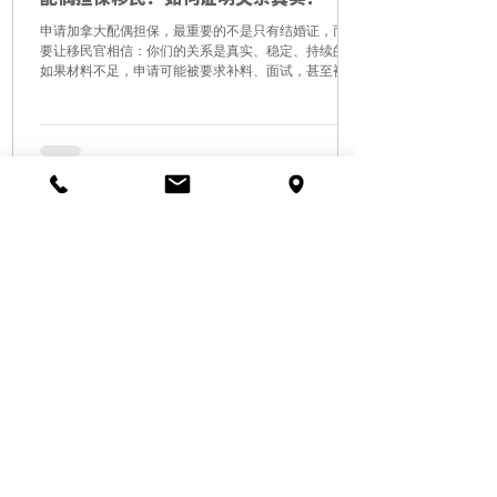
申请加拿大配偶担保，最重要的不是只有结婚证，而是
要让移民官相信：你们的关系是真实、稳定、持续的。
如果材料不足，申请可能被要求补料、面试，甚至被
拒。 一、IRCC 认可哪些关系？ 加拿大配偶担保主要包
括三类： 1. 配偶 Spouse 双方已经合法结婚，婚姻在加
拿大及结婚地均被认可。 2. 同居伴侣 Common-law
Partner 双方未婚，但已经以类似婚姻的关系连续同居
至少 12个月。 3. 事实婚姻伴侣 Conjugal Partner 双方
维持类似婚姻关系至少 12个月，但因法律、文化、宗教
或社会原因，无法结婚或同居。 二、住在一起，怎么证
明？ 如果申请时双方正在共同居住，可以准备： 联名
权威认证
租约或房产文件； 联名水电、网络、电话账单； 联名
加拿大移民顾问监管委员会
银行账户或信用卡； 同地址的驾照、账单、银行信件；
保险、税表、工资单等显示同一地址的文件。 通常建议
RCIC: R711684
至少提供两类以上材料。如果材料不足，需要写解释信
说明原因。 三、没有住在一起怎么办？ 如果申请时双
855-444-8899
（北美）
416-800-9826
（加国）
方没有共同居住，可以提供： 之前同居的证明； 聊天
16743282054（中国）
qidiankefu3
（微信）
记录、通话记录、邮件； 探访记录，例如机票、登机
牌、
855-444-8899