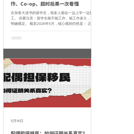
作、Co-op、超时后果一次看懂
在加拿大读书的留学生，很多人都会一边上学一边打
工。 但要注意：留学生能不能工作、能工作多久，都有
明确规定。 截至2026年5月，核心规则仍然是： 正常
上课期间：校外工作每周最多24小时； 学校规定假
期：符合条件可不限时工作。 一、谁可以校外工作？
一般来说，留学生要校外工作，需要满足以下条件： 持
有有效学签； 是 DLI 学校的全日制学生； 就读至少6个
月、可获得学位、文凭或证书的课程； 已经正式开始上
课； 持有 SIN； 学签上注明可以工作。 特别提醒：课
程开始前不能提前打工。 二、哪些学生不能校外工作？
以下情况通常不能校外工作： ESL / FSL 语言课程学
生； Pathway 或预备课程学生； 一般兴趣或自我提升
课程学生； 交换生； 普通兼职学生。 但如果是最后一
个学期，只是因为剩余课程少才变成兼职学生，通常仍
可按照正常规则工作。 三、什么是假期可以不限时工
作？ 只有学校官方 academic calendar 里列明的假期，
才算 scheduled break。 常见包括： 冬假； Reading
Week / Spring Brea
5月14日
配偶担保移民：如何证明关系真实？