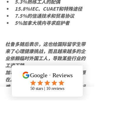
5.3%熟练工人的配偶
15.8%IEC、CUAET和特殊途径
7.5%的信通技术和贸易协议
5%加拿大境内寻求庇护者
杜鲁多随后表示，这也给国际留学生带
来了心理健康挑战，而且越来越多的企
业依赖临时外国工人，导致某些行业的
工资下降。
加拿大移民竞争日益激烈，但毕竟配额
在。加拿大并不是所有项目都变得更
难，对于国内申请人而言，加拿大最好
的移民项目，就是加拿大紧缺职业列表
的工签移民项目！
比如高学历、英语好、年轻的技术人才
比如蓝领和护理等刚需紧缺职业
比如医疗保健等行业！