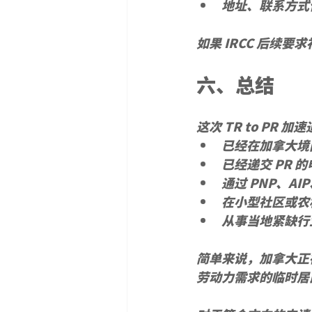
地址、联系方式
如果 IRCC 后续
六、总结
这次 TR to PR
已经在加拿大境
已经递交 PR 
通过 PNP、A
在小型社区或农
从事当地紧缺行
简单来说，加拿大正
劳动力需求的临时居