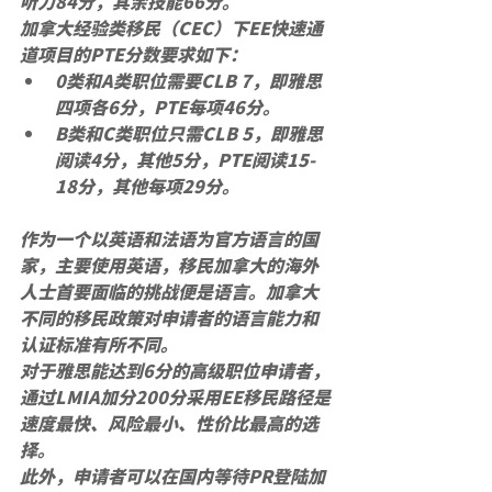
听力84分，其余技能66分。
加拿大经验类移民（CEC）下EE快速通
道项目的PTE分数要求如下：
0类和A类职位需要CLB 7，即雅思
四项各6分，PTE每项46分。
B类和C类职位只需CLB 5，即雅思
阅读4分，其他5分，PTE阅读15-
18分，其他每项29分。
作为一个以英语和法语为官方语言的国
家，主要使用英语，移民加拿大的海外
人士首要面临的挑战便是语言。加拿大
不同的移民政策对申请者的语言能力和
认证标准有所不同。
对于雅思能达到6分的高级职位申请者，
通过LMIA加分200分采用EE移民路径是
速度最快、风险最小、性价比最高的选
择。
此外，申请者可以在国内等待PR登陆加