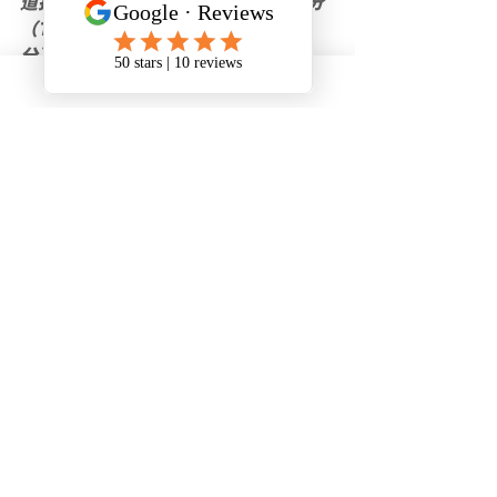
道打分系统中获得额外50分甚至200分
（TEER 0下的00类职业最多加200
分）。
此外，如果加拿大雇主希望雇佣临时外
国劳工，必须先向就业及社会发展部
（ESDC）提交LMIA申请。成功获得正
式批准后，雇主可凭借此文件帮助临时
外国劳工申请工签，以在加拿大工作。
对于获得LMIA的外国工人来说，这几乎
等同于获得了移民加拿大的通行证。
以上信息整理自网络，侵删