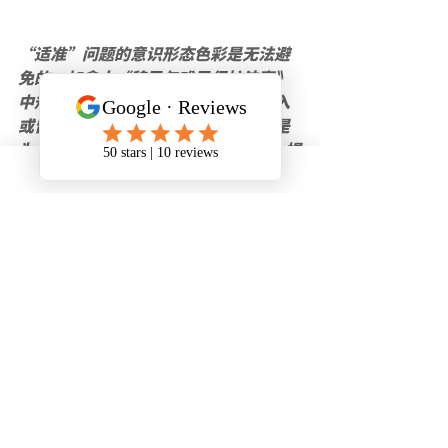
“适准”问题的意识形态色彩是无法避
免的。加拿大《移民与难民保护法案》
中规定从事间谍活动的外国人不得进入
或留居加拿大，而从事间谍活动指的是
为“敌对”国家（hostile country）提
供情报。上述法案还规定，从事颠覆
“民主”政府、制度或程序的活动的人
不得进入或留居加拿大。
以上内容整理自网络，侵删。